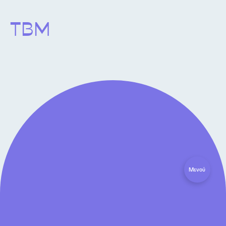
ΤΒΜ
Μενού