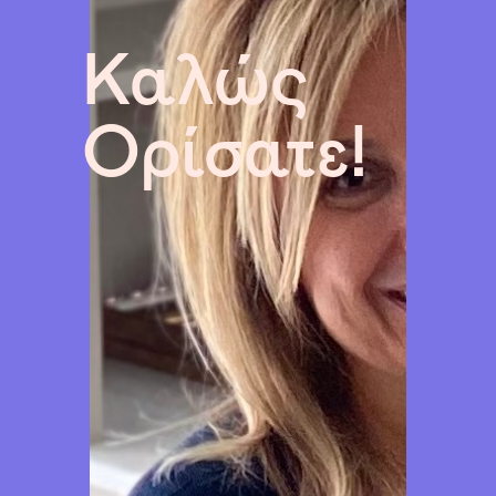
Καλώς
Ορίσατε!