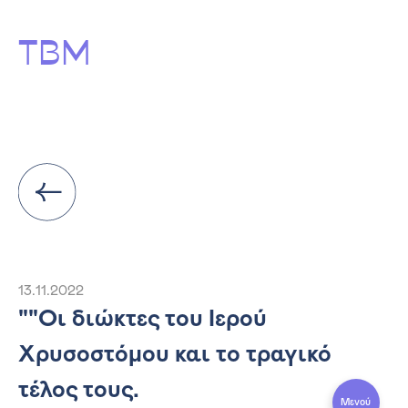
ΤΒΜ
13.11.2022
""Οι διώκτες του Ιερού
Χρυσοστόμου και το τραγικό
τέλος τους.
Μενού