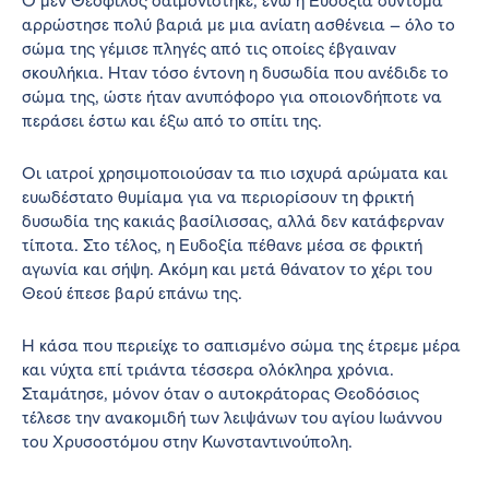
Ο μεν Θεόφιλος δαιμονίστηκε, ενώ η Ευδοξία σύντομα
αρρώστησε πολύ βαριά με μια ανίατη ασθένεια – όλο το
σώμα της γέμισε πληγές από τις οποίες έβγαιναν
σκουλήκια. Ήταν τόσο έντονη η δυσωδία που ανέδιδε το
σώμα της, ώστε ήταν ανυπόφορο για οποιονδήποτε να
περάσει έστω και έξω από το σπίτι της.
Οι ιατροί χρησιμοποιούσαν τα πιο ισχυρά αρώματα και
ευωδέστατο θυμίαμα για να περιορίσουν τη φρικτή
δυσωδία της κακιάς βασίλισσας, αλλά δεν κατάφερναν
τίποτα. Στο τέλος, η Ευδοξία πέθανε μέσα σε φρικτή
αγωνία και σήψη. Ακόμη και μετά θάνατον το χέρι του
Θεού έπεσε βαρύ επάνω της.
Η κάσα που περιείχε το σαπισμένο σώμα της έτρεμε μέρα
και νύχτα επί τριάντα τέσσερα ολόκληρα χρόνια.
Σταμάτησε, μόνον όταν ο αυτοκράτορας Θεοδόσιος
τέλεσε την ανακομιδή των λειψάνων του αγίου Ιωάννου
του Χρυσοστόμου στην Κωνσταντινούπολη.