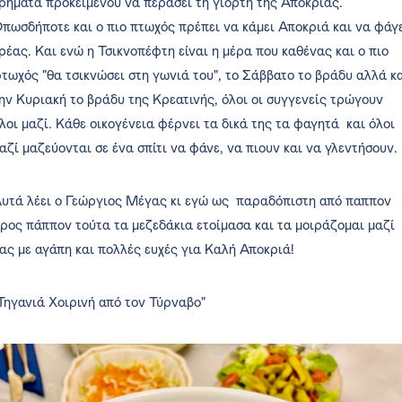
ρήματα προκειμένου να περάσει τη γιορτή της Αποκριάς.
πωσδήποτε και ο πιο πτωχός πρέπει να κάμει Αποκριά και να φάγ
ρέας. Και ενώ η Τσικνοπέφτη είναι η μέρα που καθένας και ο πιο
τωχός "θα τσικνώσει στη γωνιά του", το Σάββατο το βράδυ αλλά κ
ην Κυριακή το βράδυ της Κρεατινής, όλοι οι συγγενείς τρώγουν
λοι μαζί. Κάθε οικογένεια φέρνει τα δικά της τα φαγητά και όλοι
αζί μαζεύονται σε ένα σπίτι να φάνε, να πιουν και να γλεντήσουν.
υτά λέει ο Γεώργιος Μέγας κι εγώ ως παραδόπιστη από παππον
ρος πάππον τούτα τα μεζεδάκια ετοίμασα και τα μοιράζομαι μαζί
ας με αγάπη και πολλές ευχές για Καλή Αποκριά!
Τηγανιά Χοιρινή από τον Τύρναβο"