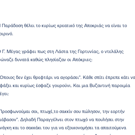
 Παράδοση θέλει το κυρίως κρεατικό της Αποκριάς να είναι το
οιρινό.
 Γ. Μέγας γράφει πως στη Λάστα της Γορτυνίας, ο ντελάλης
ώναζε δυνατά καθώς πλησίαζαν οι Απόκριες:
'Οποιος δεν έχει θρεφτάρι να αγοράσει". Κάθε σπίτι έπρεπε κάτι ν
φάξει και κυρίως έσφαζε γουρούνι. Και μια Βυζαντινή παροιμία
έγει:
Προσφωνούμαι σοι, πτωχέ,το σακκίν σου πώλησον, την εορτήν
ιάβασον". Δηλαδή Παραγγέλνει στον πτωχό να πουλήσει στην
νάγκη και το σακκάκι του για να εξοικονομήσει τα απαιτούμενα