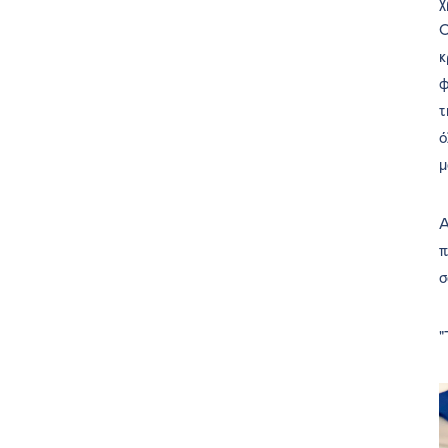
χ
Ο
κ
φ
τ
ό
μ
Α
π
σ
"