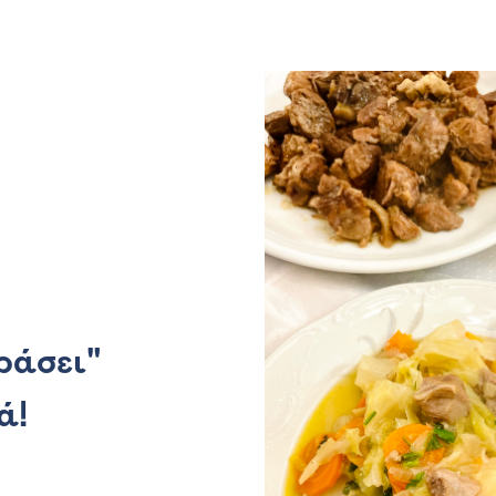
ράσει"
ά!