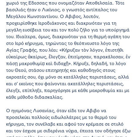
χωριό της Έδεσσας που ονομαζόταν Αποθελσαία. Τότε
βασιλιάς ήταν ο Λικίνιος, ο γνωστός αντίπαλος του
Μεγάλου Κωνσταντίνου. Ο Άβιβος, λοιπόν,
προχειρίσθηκε Ιεροδιάκονος και διακρινόταν για τη
μεγάλη ευσέβεια του και τον πολύ ζήλο για το υπούργημά
του. Ιδιαίτερα, όμως, διακρινόταν για τη θερμή αγάπη του
στο Ιερό κήρυγμα, τηρώντας το θεόπνευστο λόγο της
Αγίας Γραφής, που λέει: «Κήρυξαν τὸν λόγον, ἐπιστήθι
εὐκαίρως ἀκαίρως, ἔλεγξαν, ἐπιτίμησαν, παρακάλεσαν, ἐν
πάσῃ μακροθυμίᾳ καὶ διδαχῇ». Κήρυξε, δηλαδή, το λόγο
του Θεού, στάσου επιτηρητής και καθοδηγός στους
ακροατές σου, όχι μόνο σε κατάλληλες περιστάσεις, αλλά
και σ' εκείνες που φαίνονται ακατάλληλες περιστάσεις,
έλεγξε, επίπληξε, παρηγόρησε με κάθε μακροθυμία και με
κάθε μέθοδο διδασκαλίας.
Ο ηγεμόνας Λυσανίας, όταν είδε τον Άβιβο να
προσελκύει πολλούς ειδωλολάτρες με το θερμό του
κήρυγμα, τον συνέλαβε και αφού τον κρέμασε σε στυλό
και τον έσχισε με σιδερένια νύχια, έπειτα τον οδήγησε έξω