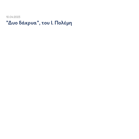
10.04.2023
"Δυο δάκρυα", του Ι. Πολέμη