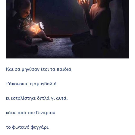
Και σα μηνύσαν έτσι τα παιδιά,
τ'άκουσε κι η αμυγδαλιά
κι εστολίστηκε διπλά γι αυτά,
κάτω από του Γεναριού
το φωτεινό φεγγάρι,