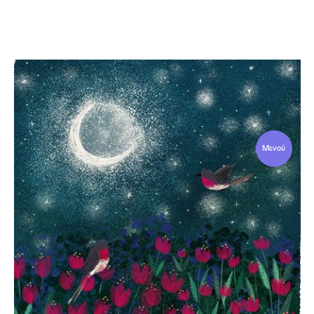
Μενού