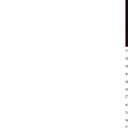
«
π
π
κ
α
σ
Π
κ
τ
α
Π