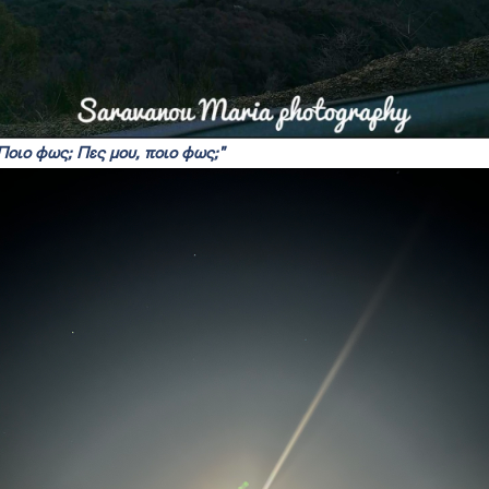
Ποιο φως; Πες μου, ποιο φως;"