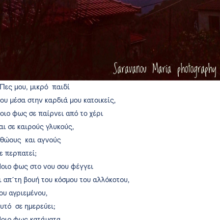
Πες μου, μικρό παιδί
ου μέσα στην καρδιά μου κατοικείς,
οιο φως σε παίρνει από το χέρι
αι σε καιρούς γλυκούς,
θώους και αγνούς
ε περπατεί;
οιο φως στο νου σου φέγγει
ι απ´τη βουή του κόσμου του αλλόκοτου,
ου αγριεμένου,
υτό σε ημερεύει;
οιο φως κατάματα,