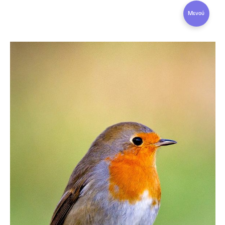
Μενού