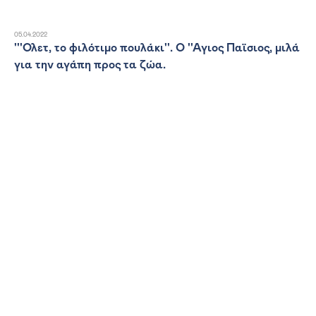
05.04.2022
'''Ολετ, το φιλότιμο πουλάκι''. Ο ''Αγιος Παϊσιος, μιλά
για την αγάπη προς τα ζώα.