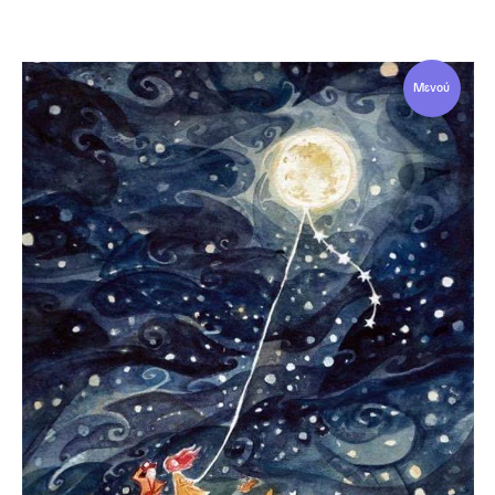
Μενού